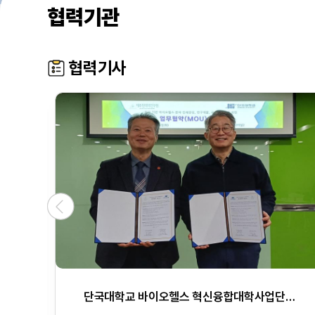
협력기관
협력기사
기사원문
“경쟁보다 아름다운 협력과 소통의 장” 휠체어 e스포츠 챌린지 성료
단국대학교 바이오헬스 혁신융합대학사업단–제주한의약연구원, 바이오헬스 인재양성 위한 업무협약 체결