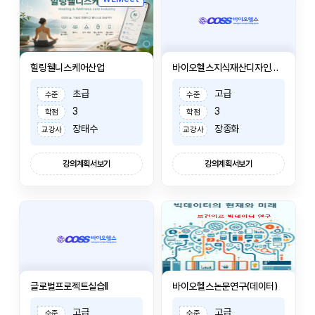
힐링웰니스케어산업
바이오헬스지식재산디자인씽킹
초급
고급
수준
수준
3
3
학점
학점
장태수
장종화
교강사
교강사
강의계획서보기
강의계획서보기
글로벌프로젝트실습II
바이오헬스논문연구(데이터)
고급
고급
수준
수준