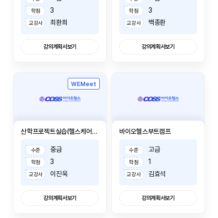
3
3
학점
학점
최환희
백종환
교강사
교강사
강의계획서보기
강의계획서보기
WEMeet
산학프로젝트실습(헬스케어소프트웨어)II
바이오헬스부트캠프
중급
고급
수준
수준
3
1
학점
학점
이진욱
김효석
교강사
교강사
강의계획서보기
강의계획서보기