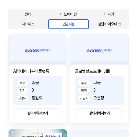
전체
디노베이션
디자인
디바이스
첨단바이오테크
인공지능
AI빅데이터분석플랫폼
글로벌필드트레이닝III
중급
고급
수준
수준
3
3
학점
학점
정원희
오은정
교강사
교강사
강의계획서보기
강의계획서보기
WEMeet