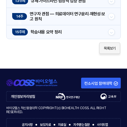
규제·가이드라인·임상적 검증 관점
13주제
연구자 관점 — 의료데이터 연구윤리·재현성·보
14주
고 원칙
제
학습내용 요약 정리
15주제
목록보기
컨소시엄 참여대학
개인정보처리방침
바이오헬스 혁신융합대학 COPYRIGHT(c) BIOHEALTH COSS. ALL RIGHT
RESERVED.
공지사항
보도자료
자료실
자주묻는질문
사이트맵