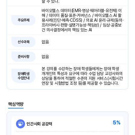
할 수 있다.
바이오헬스 데이터(EMR·영상·웨어러블·유전체) 이
해 / 데이터 품질·표준·거버넌스 / 바이오헬스 AI 활
용사례(진단·예측·CDSS) / 의료 AI 윤리·규제(동의·
주요주제
프라이버시·편향·설명가능성·책임성) / 임상·공중보
건 의사결정에서의 책임 있는 AI
없음
선수과목
없음
준비사항
본 강의를 수강하는 장애 학생들에게는 장애 학생
개개인의 특성과 요구에 따라 수업 담당 교강사와의
장애학생
수업안내
상담을 통하여 적절한 수준의 지원 서비스(시험시간
연장 및 시험방법 조정 등)를 제공할 수 있습니다.
핵심역량
5%
인간사회 공감력