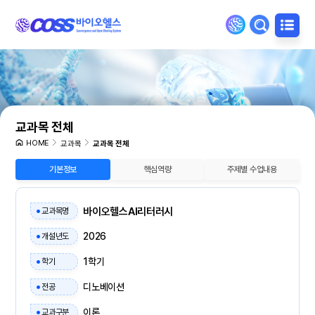
교과목 전체
HOME
교과목
교과목 전체
기본정보
핵심역량
주제별 수업내용
바이오헬스AI리터러시
교과목명
2026
개설년도
1학기
학기
디노베이션
전공
이론
교과구분