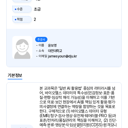
초급
수준
2
학점
주강사
이름
윤보영
소속
대전대학교
이메일
jamesyoun@dju.kr
기본정보
본 교과목은 ‘일반 AI 활용법’ 중심의 리터러시를 넘
어, 바이오헬스 데이터의 특수성(민감정보·표준·품
질·편향·임상적 해석 가능성)을 이해하고 이를 기반
으로 의료·보건 현장에서 AI를 책임 있게 활용·평가·
의사결정에 연결하는 역량을 함양하는 것을 목표로
한다. 구체적으로 (1) 바이오헬스 데이터 유형
(EMR/청구·검사·영상·유전체·웨어러블·PRO 등)과
표준/전처리/품질관리의 핵심을 이해하고, (2) 진단·
예측·분류·영상분석·임상결정지원(CDSS)·원격모니