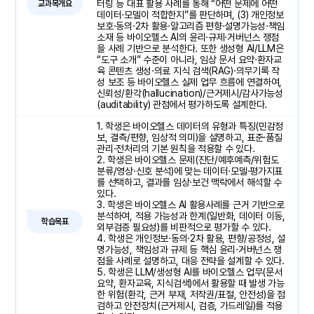
터링 등 대표 활용 사례를 통해 “어떤 문제에 어떤
교과목개요
데이터·모델이 적합한지”를 판단하며, (3) 개인정보
보호·동의·2차 활용·알고리즘 편향·설명가능성·책임
소재 등 바이오헬스 AI의 윤리·규제·거버넌스 쟁점
을 사례 기반으로 분석한다. 또한 생성형 AI/LLM은
“도구 소개” 수준이 아니라, 임상 문서 요약·환자교
육 콘텐츠 생성·의료 지식 검색(RAG)·의무기록 작
성 보조 등 바이오헬스 실제 업무 흐름에 연결하여,
신뢰성/환각(hallucination)/근거제시/감사가능성
(auditability) 관점에서 평가하도록 설계한다.
1. 학생은 바이오헬스 데이터의 유형과 특징(민감정
보, 결측/편향, 임상적 의미)을 설명하고, 표준·품질
관리·전처리의 기본 원칙을 적용할 수 있다.
2. 학생은 바이오헬스 문제(진단/예후예측/위험도
분류/영상·신호 분석)에 맞는 데이터·모델·평가지표
를 선택하고, 결과를 임상·보건 맥락에서 해석할 수
있다.
3. 학생은 바이오헬스 AI 활용사례를 근거 기반으로
분석하여, 적용 가능성과 한계(일반화, 데이터 이동,
학습목표
외부검증 필요성)를 비판적으로 평가할 수 있다.
4. 학생은 개인정보·동의·2차 활용, 편향/공정성, 설
명가능성, 책임성과 규제 등 핵심 윤리·거버넌스 쟁
점을 사례로 설명하고, 대응 전략을 설계할 수 있다.
5. 학생은 LLM/생성형 AI를 바이오헬스 업무(문서
요약, 환자교육, 지식검색)에서 활용할 때 발생 가능
한 위험(환각, 근거 부재, 저작권/표절, 안전성)을 점
검하고 안전장치(근거제시, 검증, 가드레일)를 적용