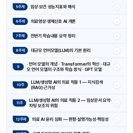
임상·보건 성능지표와 해석
5주제
의료영상·생체신호 AI 개론
6주제
전반기 학습내용 요약 정리
7주제
대규모 언어모델(LLM)의 기본 원리
8주제
· 언어 모델의 개념 · Transformer의 혁신 · 대규
9
모 언어 모델의 구조와 학습 방식 · GPT 모델
주
제
LLM/생성형 AI의 의료 적용 1 — 지식검색
10주
(RAG)·근거성
제
LLM/생성형 AI의 의료 적용 2 — 임상문서 요약·
11주
차팅 보조의 위험
제
의료 AI 윤리 심화 — 편향·설명가능성·책임성
12주제