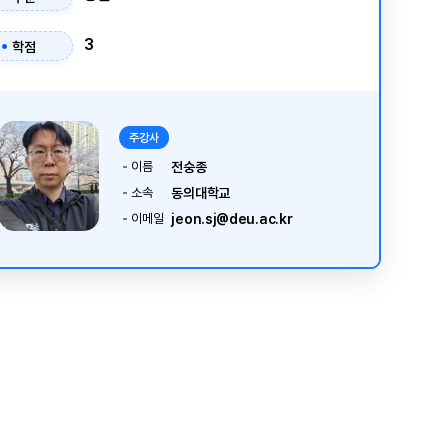
3
학점
주강사
이름
전숭종
소속
동의대학교
이메일
jeon.sj@deu.ac.kr