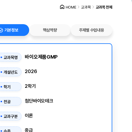
HOME
교과목
교과목 전체
기본정보
핵심역량
주제별 수업내용
바이오제품GMP
교과목명
2026
개설년도
2학기
학기
첨단바이오테크
전공
이론
교과구분
중급
수준