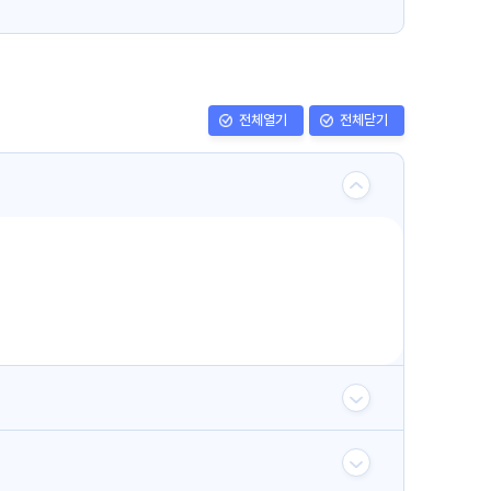
전체열기
전체닫기