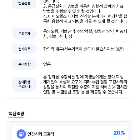
것입니다.
학습목표
3. 응급질환에 경혈을 이용한 경혈점 압박의 치료
방법을 수행할 수 있게 될 것입니다.
4. 바이오헬스 디지털 신기술 분야에서 한의학을 접
목한 융합적 사고 역량을 기를 수 있게 될 것입니다.
음양오행, 기혈진액, 장상학설, 질병과 병인, 변증시
주요주제
치, 경혈, 추나, 침
한의학 개론(선수과목이 반드시 필요하지는 않음)
선수과목
없음
준비사항
본 강의를 수강하는 장애 학생들에게는 장애 학생
개개인의 특성과 요구에 따라 수업 담당 교강사와의
장애학생
수업안내
상담을 통하여 적절한 수준의 지원 서비스(시험시간
연장 및 시험방법 조정 등)를 제공할 수 있습니다.
핵심역량
20%
인간사회 공감력