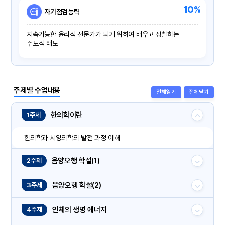
10%
자기점검능력
지속가능한 윤리적 전문가가 되기 위하여 배우고 성찰하는
주도적 태도
주제별 수업내용
전체열기
전체닫기
한의학이란
1주제
한의학과 서양의학의 발전 과정 이해
음양오행 학설(1)
2주제
음양오행 학설(2)
3주제
인체의 생명 에너지
4주제