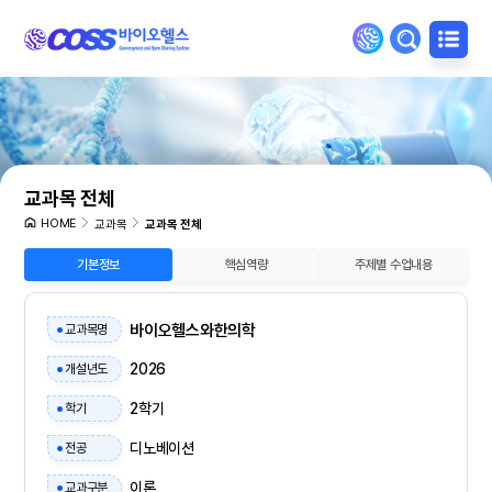
교과목 전체
HOME
교과목
교과목 전체
기본정보
핵심역량
주제별 수업내용
바이오헬스와한의학
교과목명
2026
개설년도
2학기
학기
디노베이션
전공
이론
교과구분