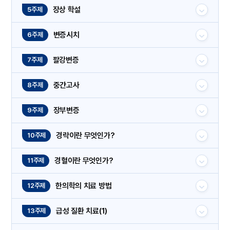
장상 학설
5주제
변증시치
6주제
팔강변증
7주제
중간고사
8주제
장부변증
9주제
경락이란 무엇인가?
10주제
경혈이란 무엇인가?
11주제
한의학의 치료 방법
12주제
급성 질환 치료(1)
13주제