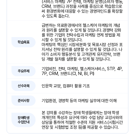
(서비스 마케팅 7P 전략), 마케팅 운영(소비자 행동,
CRM, 브랜드) 과정을 사례를 중심으로 학습함으로
써 환경변화에 대응할 수 있는 경영마인드를 확장할
수 있도록 돕는다.
급변하는 의료환경에서의 헬스케어 마케팅의 개념
과 원리를 설명할 수 있게 될 것입니다.경쟁력 강화
를 위한 기업의 전략수립과 마케팅 연계 방법을 제
시할 수 있게 될 것입니다.
학습목표
마케팅의 핵심인 시장세분화 및 목표시장 선정과 포
지셔닝 전략 원리를 설명할 수 있게 될 것입니다. 나
아가 소비자 행동분석 및 고객관계 유지전략, 브랜
딩 개발 절차를 설명할 수 있게 될 것입니다.
기업비전, 전략, 마케팅, 헬스케어서비스, STP, 4P,
주요주제
7P, CRM, 브랜드(CI, NI, BI, PI)
인문학 교양, 컴퓨터 활용 기초
선수과목
기업환경, 경영학 등의 마케팅 실무에 대한 이해
준비사항
본 강의를 수강하는 장애 학생들에게는 장애 학생
개개인의 특성과 요구에 따라 수업 담당 교강사와의
장애학생
수업안내
상담을 통하여 적절한 수준의 지원 서비스(시험시간
연장 및 시험방법 조정 등)를 제공할 수 있습니다.