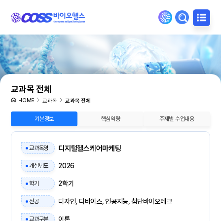
교과목 전체
HOME
교과목
교과목 전체
기본정보
핵심역량
주제별 수업내용
디지털헬스케어마케팅
교과목명
2026
개설년도
2학기
학기
디자인, 디바이스, 인공지능, 첨단바이오테크
전공
이론
교과구분