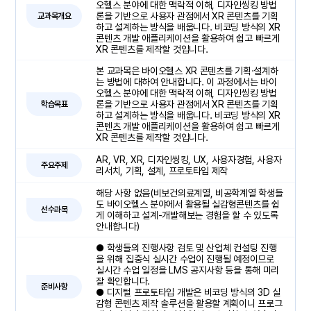
오헬스 분야에 대한 맥락적 이해, 디자인씽킹 방법
론을 기반으로 사용자 관점에서 XR 콘텐츠를 기획
교과목개요
하고 설계하는 방식을 배웁니다. 비코딩 방식의 XR
콘텐츠 개발 애플리케이션을 활용하여 쉽고 빠르게
XR 콘텐츠를 제작할 것입니다.
본 교과목은 바이오헬스 XR 콘텐츠를 기획·설계하
는 방법에 대하여 안내합니다. 이 과정에서는 바이
오헬스 분야에 대한 맥락적 이해, 디자인씽킹 방법
론을 기반으로 사용자 관점에서 XR 콘텐츠를 기획
학습목표
하고 설계하는 방식을 배웁니다. 비코딩 방식의 XR
콘텐츠 개발 애플리케이션을 활용하여 쉽고 빠르게
XR 콘텐츠를 제작할 것입니다.
AR, VR, XR, 디자인씽킹, UX, 사용자경험, 사용자
주요주제
리서치, 기획, 설계, 프로토타입 제작
해당 사항 없음(비보건의료계열, 비공학계열 학생들
도 바이오헬스 분야에서 활용될 실감형콘텐츠를 쉽
선수과목
게 이해하고 설계-개발해보는 경험을 할 수 있도록
안내합니다)
● 학생들의 진행사항 검토 및 산업체 컨설팅 진행
을 위해 집중식 실시간 수업이 진행될 예정이므로
실시간 수업 일정을 LMS 공지사항 등을 통해 미리
잘 확인합니다.
준비사항
● 디지털 프로토타입 개발은 비코딩 방식의 3D 실
감형 콘텐츠 제작 솔루션을 활용할 계획이니 프로그