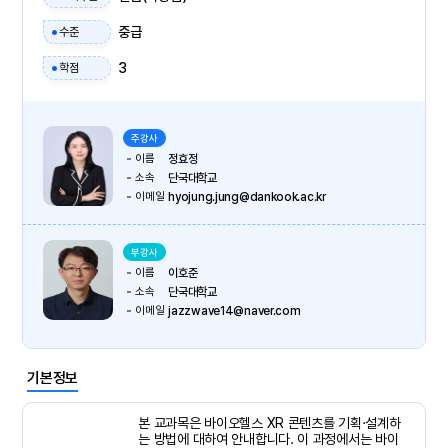
중급
수준
3
학점
주강사
이름
정효정
소속
단국대학교
이메일
hyojung.jung@dankook.ac.kr
부강사
이름
이호준
소속
단국대학교
이메일
jazzwave14@naver.com
기본정보
본 교과목은 바이오헬스 XR 콘텐츠를 기획·설계하
는 방법에 대하여 안내합니다. 이 과정에서는 바이