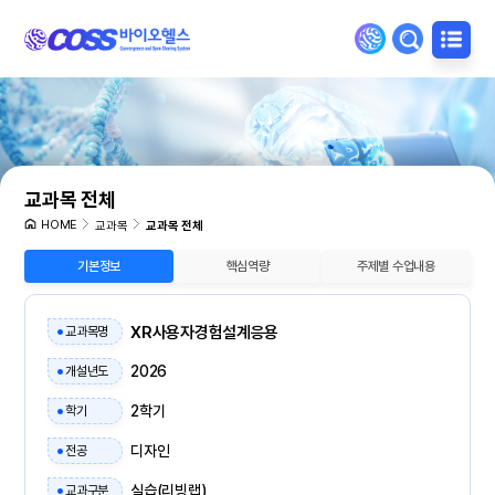
교과목 전체
HOME
교과목
교과목 전체
기본정보
핵심역량
주제별 수업내용
XR사용자경험설계응용
교과목명
2026
개설년도
2학기
학기
디자인
전공
실습(리빙랩)
교과구분