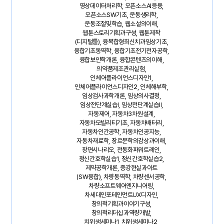
영상데이터처리학, 오픈소스AI응용,
오픈소스SW기초, 운동생리학,
운동조절및학습, 웹소설의이해,
웹툰스토리기획과구성, 웹툰제작
(디지털툴), 융복합형최신치과임상기초,
융합기초동역학, 융합기초전기전자공학,
융합보안학개론, 융합콘텐츠의이해,
의약품제조관리실험,
인체어플라이언스디자인1,
인체어플라이언스디자인2, 인체해부학,
임상검사과학개론, 임상의사결정,
임상전단계실습I, 임상전단계실습II,
자동제어, 자동차3차원설계,
자동차모빌리티기초, 자동차배터리,
자동차인간공학, 자동차인공지능,
자동차재료학, 장르문학의감상과이해,
장편시나리오, 전동화파워트레인,
정신간호학실습1, 정신간호학실습2,
제약공학개론, 증강현실과아트
(SW융합), 차량동역학, 차량센서공학,
차량소프트웨어엔지니어링,
차세대인포테인먼트UX디자인,
창의적기획과이야기구성,
창의적리더십과역량개발,
치위생세미나1, 치위생세미나2,