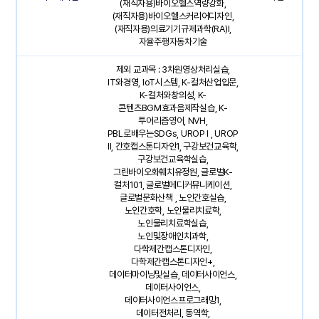
(재직자용)바이오헬스역량강화,
(재직자용)바이오헬스커리어디자인,
(재직자용)의료기기규제과학(RA)I,
자율주행자동차기술
제외 교과목 : 3차원영상처리실습,
IT와경영, IoT시스템, K-컬처산업입문,
K-컬처와창의성, K-
콘텐츠BGM효과음제작실습, K-
투어리즘영어, NVH,
PBL로배우는SDGs, UROP I , UROP
II, 간호캡스톤디자인1, 구강보건교육학,
구강보건교육학실습,
그린바이오화훼치유정원, 글로벌K-
컬처101, 글로벌메디커뮤니케이션,
글로벌문화산책 , 노인간호실습,
노인간호학, 노인물리치료학,
노인물리치료학실습,
노인및장애인치과학,
다학제간캡스톤디자인,
다학제간캡스톤디자인+,
데이터마이닝및실습, 데이터사이언스,
데이터사이언스,
데이터사이언스프로그래밍1,
데이터전처리, 동역학,