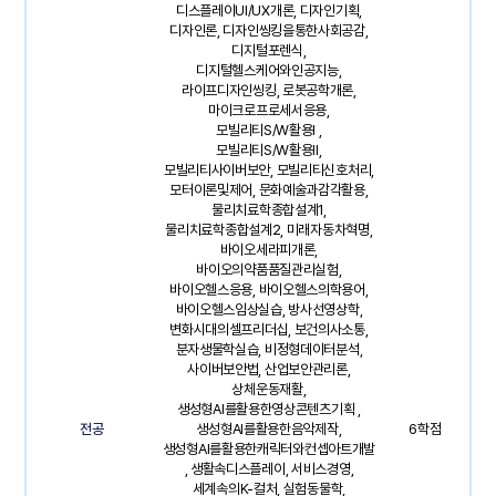
디스플레이UI/UX개론, 디자인기획,
디자인론, 디자인씽킹을통한사회공감,
디지털포렌식,
디지털헬스케어와인공지능,
라이프디자인씽킹, 로봇공학개론,
마이크로프로세서응용,
모빌리티S/W활용I ,
모빌리티S/W활용II,
모빌리티사이버보안, 모빌리티신호처리,
모터이론및제어, 문화예술과감각활용,
물리치료학종합설계1,
물리치료학종합설계2, 미래자동차혁명,
바이오세라피개론,
바이오의약품품질관리실험,
바이오헬스응용, 바이오헬스의학용어,
바이오헬스임상실습, 방사선영상학,
변화시대의셀프리더십, 보건의사소통,
분자생물학실습, 비정형데이터분석,
사이버보안법, 산업보안관리론,
상체운동재활,
생성형AI를활용한영상콘텐츠기획 ,
전공
생성형AI를활용한음악제작,
6학점
생성형AI를활용한캐릭터와컨셉아트개발
, 생활속디스플레이, 서비스경영,
세계속의K-컬처, 실험동물학,