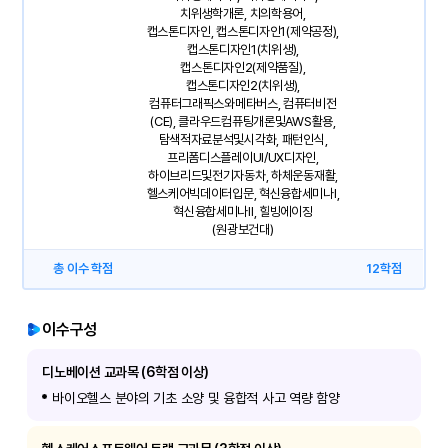
치위생학개론, 치의학용어,
캡스톤디자인, 캡스톤디자인1(제약공정),
캡스톤디자인1(치위생),
캡스톤디자인2(제약품질),
캡스톤디자인2(치위생),
컴퓨터그래픽스와메타버스, 컴퓨터비전
(CE), 클라우드컴퓨팅개론및AWS활용,
탐색적자료분석및시각화, 패턴인식,
프리폼디스플레이UI/UX디자인,
하이브리드및전기자동차, 하체운동재활,
헬스케어빅데이터입문, 혁신융합세미나I,
혁신융합세미나II, 힐빙에이징
(원광보건대)
총 이수 학점
12학점
이수구성
디노베이션 교과목 (6학점 이상)
바이오헬스 분야의 기초 소양 및 융합적 사고 역량 함양