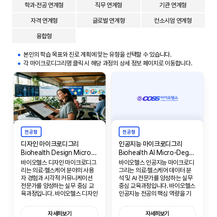
학과·전공 연계형
직무 연계형
기관 연계형
자격 연계형
글로벌 연계형
컨소시엄 연계형
융합형
본인의 학습 목표와 진로 계획에 맞는 유형을 선택할 수 있습니다.
각 마이크로디그리명 클릭 시 해당 과정의 상세 정보 페이지로 이동합니다.
전공형
전공형
디자인 마이크로디그리
인공지능 마이크로디그리
Biohealth Design Micro-Degree
Biohealth AI Micro-Degree
바이오헬스 디자인 마이크로디그
바이오헬스 인공지능 마이크로디
리는 의료·헬스케어 분야의 사용
그리는 의료·헬스케어 데이터 분
자 경험과 시각적 커뮤니케이션
석 및 AI 전문가를 양성하는 실무
전문가를 양성하는 실무 중심 교
중심 교육과정입니다. 바이오헬스
육과정입니다. 바이오헬스 디자인
인공지능 전공의 핵심 역량을 기
전공의 핵심 역량을 기반으로, 의
반으로, 의료 빅데이터 분석, 머신
료 환경에 최적화된 디자인 사고
러닝, 의료 AI 개발에 필요한 실무
자세히보기
자세히보기
와 실무 능력을 함양합니다.
능력을 함양합니다.