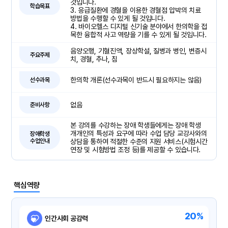
것입니다.
학습목표
3. 응급질환에 경혈을 이용한 경혈점 압박의 치료
방법을 수행할 수 있게 될 것입니다.
4. 바이오헬스 디지털 신기술 분야에서 한의학을 접
목한 융합적 사고 역량을 기를 수 있게 될 것입니다.
음양오행, 기혈진액, 장상학설, 질병과 병인, 변증시
주요주제
치, 경혈, 추나, 침
한의학 개론(선수과목이 반드시 필요하지는 않음)
선수과목
없음
준비사항
본 강의를 수강하는 장애 학생들에게는 장애 학생
개개인의 특성과 요구에 따라 수업 담당 교강사와의
장애학생
수업안내
상담을 통하여 적절한 수준의 지원 서비스(시험시간
연장 및 시험방법 조정 등)를 제공할 수 있습니다.
핵심역량
20%
인간사회 공감력