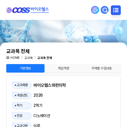
교과목 전체
HOME
교과목
교과목 전체
기본정보
핵심역량
주제별 수업내용
바이오헬스와한의학
교과목명
2026
개설년도
2학기
학기
디노베이션
전공
이론
교과구분