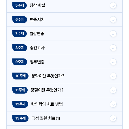
장상 학설
5주제
변증시치
6주제
팔강변증
7주제
중간고사
8주제
장부변증
9주제
경락이란 무엇인가?
10주제
경혈이란 무엇인가?
11주제
한의학의 치료 방법
12주제
급성 질환 치료(1)
13주제