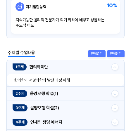
10%
자기점검능력
지속가능한 윤리적 전문가가 되기 위하여 배우고 성찰하는
주도적 태도
주제별 수업내용
전체열기
전체닫기
한의학이란
1주제
한의학과 서양의학의 발전 과정 이해
음양오행 학설(1)
2주제
음양오행 학설(2)
3주제
인체의 생명 에너지
4주제